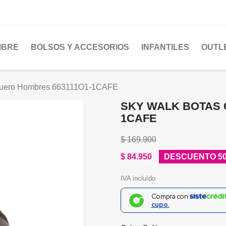
MBRE
BOLSOS Y ACCESORIOS
INFANTILES
OUTL
Cuero Hombres 663111O1-1CAFE
SKY WALK BOTAS 
1CAFE
$ 169.900
$ 84.950
DESCUENTO 5
IVA incluído
Compra con
cupo.