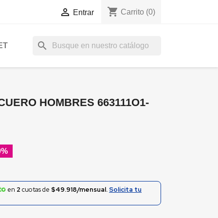
shopping_cart

Carrito
(0)
Entrar
search
ET
CUERO HOMBRES 663111O1-
0%
en
2
cuotas de
$49.918/mensual.
Solicita tu