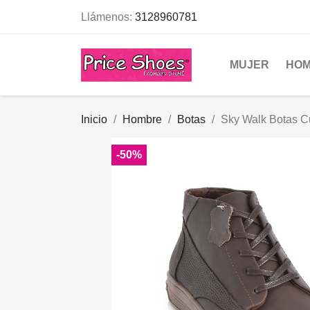
Llámenos:
3128960781
MUJER
HO
Inicio
Hombre
Botas
Sky Walk Botas 
-50%