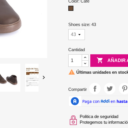
Color: Café
Café
Shoes size: 43
Cantidad

AÑADIR 

Últimas unidades en stoc

Compartir
Politica de seguridad
Protegemos tu informació