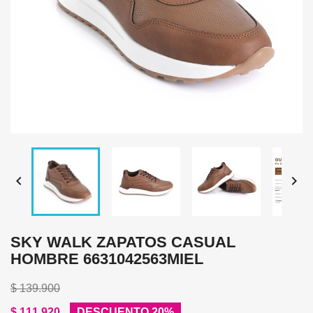


SKY WALK ZAPATOS CASUAL
HOMBRE 6631042563MIEL
$ 139.900
$ 111.920
DESCUENTO 20%