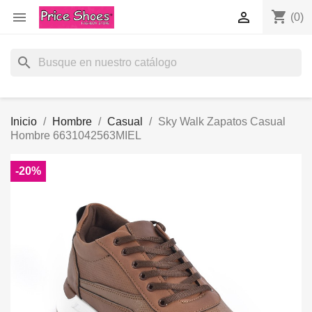
shopping_cart


(0)
search
Inicio
Hombre
Casual
Sky Walk Zapatos Casual
Hombre 6631042563MIEL
-20%