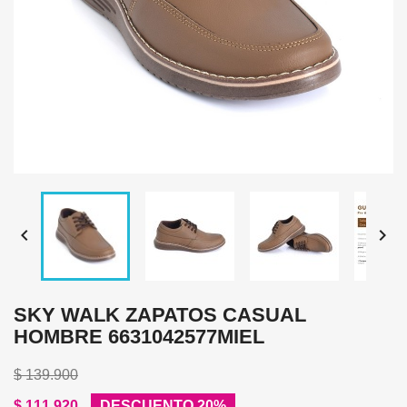


SKY WALK ZAPATOS CASUAL
HOMBRE 6631042577MIEL
$ 139.900
$ 111.920
DESCUENTO 20%