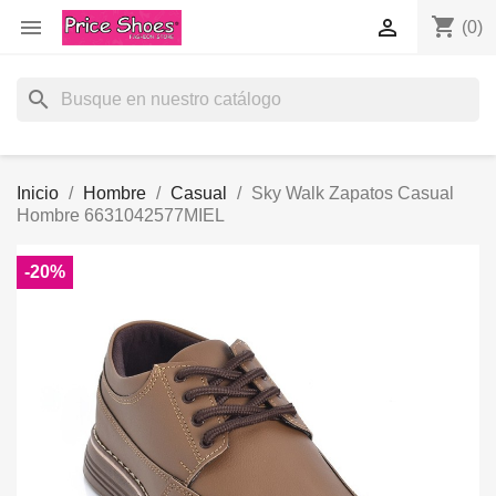
shopping_cart


(0)
search
Inicio
Hombre
Casual
Sky Walk Zapatos Casual
Hombre 6631042577MIEL
-20%