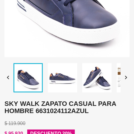


SKY WALK ZAPATO CASUAL PARA
HOMBRE 6631024112AZUL
$ 119.900
$ 95.920
DESCUENTO 20%