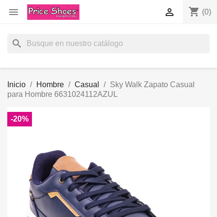
shopping_cart


(0)
search
Inicio
Hombre
Casual
Sky Walk Zapato Casual
para Hombre 6631024112AZUL
-20%