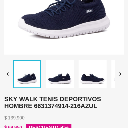


SKY WALK TENIS DEPORTIVOS
HOMBRE 6631374914-216AZUL
$ 139.900
$ 69.950
DESCUENTO 50%