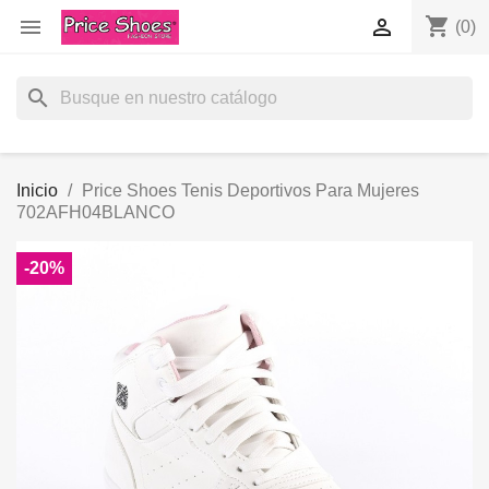
shopping_cart


(0)
search
Inicio
Price Shoes Tenis Deportivos Para Mujeres
702AFH04BLANCO
-20%