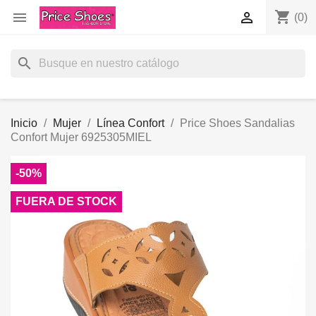
shopping_cart


(0)
search
Inicio
Mujer
Línea Confort
Price Shoes Sandalias
Confort Mujer 6925305MIEL
-50%
FUERA DE STOCK