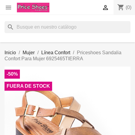
shopping_cart


(0)
search
Inicio
Mujer
Línea Confort
Priceshoes Sandalia
Confort Para Mujer 6925465TIERRA
-50%
FUERA DE STOCK