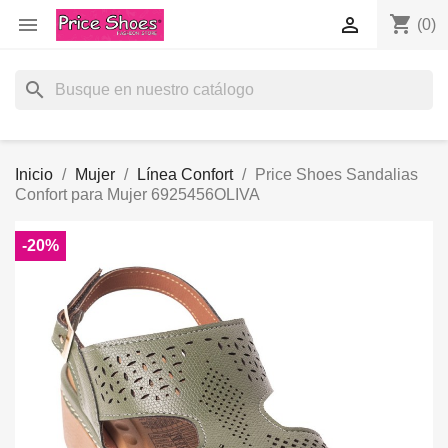
shopping_cart


(0)
search
Inicio
Mujer
Línea Confort
Price Shoes Sandalias
Confort para Mujer 6925456OLIVA
-20%