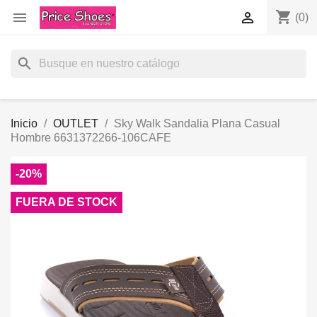
shopping_cart


(0)
search
Inicio
OUTLET
Sky Walk Sandalia Plana Casual
Hombre 6631372266-106CAFE
-20%
FUERA DE STOCK