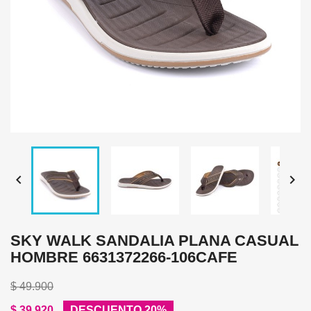


SKY WALK SANDALIA PLANA CASUAL
HOMBRE 6631372266-106CAFE
$ 49.900
$ 39.920
DESCUENTO 20%