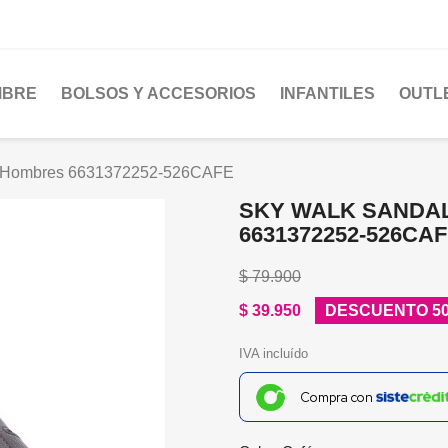
MBRE
BOLSOS Y ACCESORIOS
INFANTILES
OUTL
a Hombres 6631372252-526CAFE
SKY WALK SANDA
6631372252-526CA
$ 79.900
$ 39.950
DESCUENTO 5
IVA incluído
Compra con