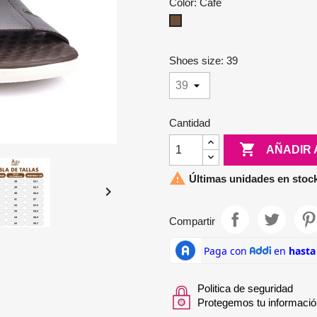
Color: Café
Café
Shoes size: 39
Cantidad

AÑADIR 

Últimas unidades en stoc

Compartir
Politica de seguridad
Protegemos tu informació