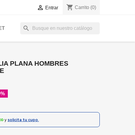
shopping_cart

Carrito
(0)
Entrar
search
ET
LIA PLANA HOMBRES
FE
0%
y
solicita tu cupo.