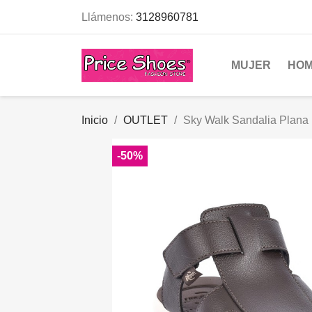
Llámenos:
3128960781
MUJER
HO
Inicio
OUTLET
Sky Walk Sandalia Plan
-50%