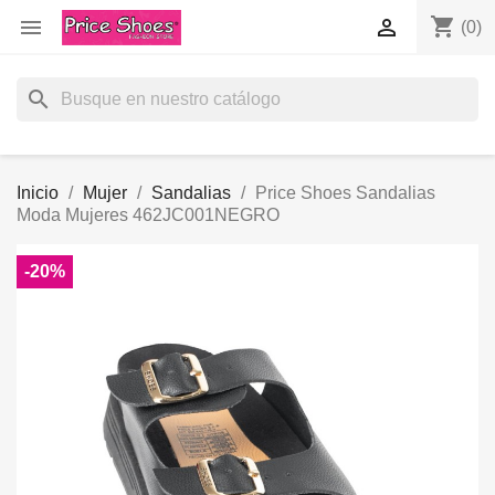
shopping_cart


(0)
search
Inicio
Mujer
Sandalias
Price Shoes Sandalias
Moda Mujeres 462JC001NEGRO
-20%