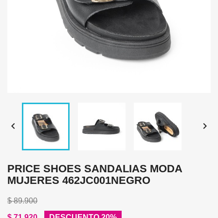


PRICE SHOES SANDALIAS MODA
MUJERES 462JC001NEGRO
$ 89.900
$ 71.920
DESCUENTO 20%