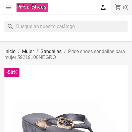
shopping_cart


(0)
search
Inicio
Mujer
Sandalias
Price shoes sandalias para
mujer 59219100NEGRO
-50%