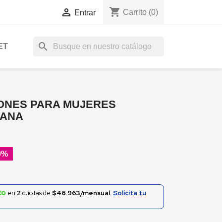
shopping_cart

Carrito
(0)
Entrar
search
ET
ONES PARA MUJERES
PANA
0%
en
2
cuotas de
$46.963/mensual.
Solicita tu