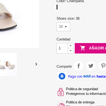
Color: Champaña
Champaña
Shoes size: 38
Cantidad

AÑADIR 

Compartir
Politica de seguridad
Protegemos tu informació
Politica de entrega