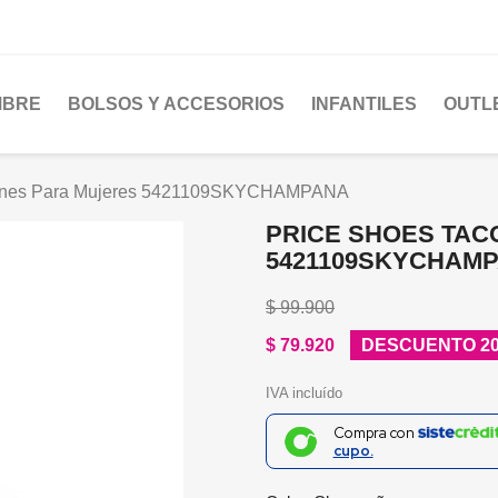
MBRE
BOLSOS Y ACCESORIOS
INFANTILES
OUTL
cones Para Mujeres 5421109SKYCHAMPANA
PRICE SHOES TAC
5421109SKYCHAM
$ 99.900
$ 79.920
DESCUENTO 2
IVA incluído
Compra con
cupo.