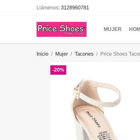
Llámenos:
3128960781
MUJER
HO
Inicio
Mujer
Tacones
Price Shoes Ta
-20%