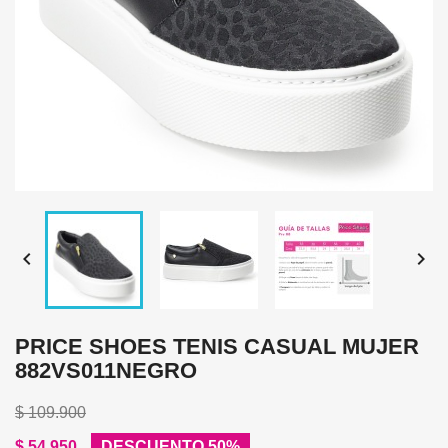


PRICE SHOES TENIS CASUAL MUJER
882VS011NEGRO
$ 109.900
$ 54.950
DESCUENTO 50%