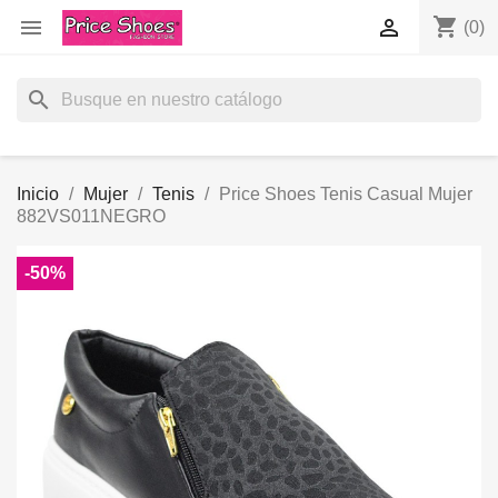
shopping_cart


(0)
search
Inicio
Mujer
Tenis
Price Shoes Tenis Casual Mujer
882VS011NEGRO
-50%