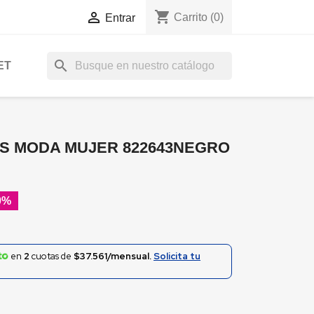
shopping_cart

Carrito
(0)
Entrar
search
ET
IS MODA MUJER 822643NEGRO
0%
en
2
cuotas de
$37.561/mensual.
Solicita tu