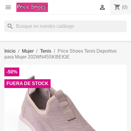
shopping_cart


(0)
search
Inicio
Mujer
Tenis
Price Shoes Tenis Deportivo
para Mujer 202WN45SKBEIGE
-50%
FUERA DE STOCK